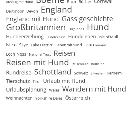
Cornwall
Buch
Bücher
Ausflug mit Hund
England
Dartmoor
Devon
Gassigeschichte
England mit Hund
Hund
Großbritannien
Highlands
Hundeerziehung
Hundeleben
Isle of Mull
Hundekekse
Isle of Skye
Lake District
Lebenmithund
Loch Lomond
Reisen
Loch Ness
National Trust
Reisen mit Hund
Reiseroute
Rollleine
Schottland
Rundreise
Schweiz
Tierheim
Silvester
Urlaub mit Hund
Tierschutz
Tirol
Wandern mit Hund
Urlaubsplanung
Wales
Österreich
Weihnachten
Yorkshire Dales