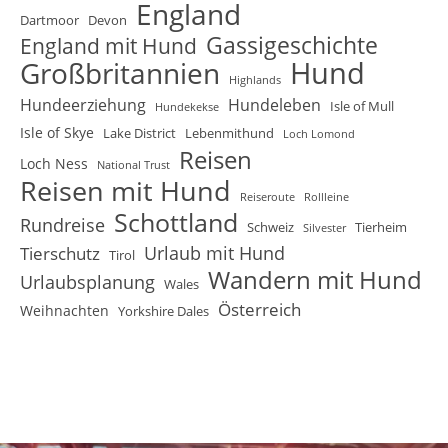
England
Dartmoor
Devon
Gassigeschichte
England mit Hund
Hund
Großbritannien
Highlands
Hundeerziehung
Hundeleben
Isle of Mull
Hundekekse
Isle of Skye
Lake District
Lebenmithund
Loch Lomond
Reisen
Loch Ness
National Trust
Reisen mit Hund
Reiseroute
Rollleine
Schottland
Rundreise
Schweiz
Tierheim
Silvester
Urlaub mit Hund
Tierschutz
Tirol
Wandern mit Hund
Urlaubsplanung
Wales
Österreich
Weihnachten
Yorkshire Dales