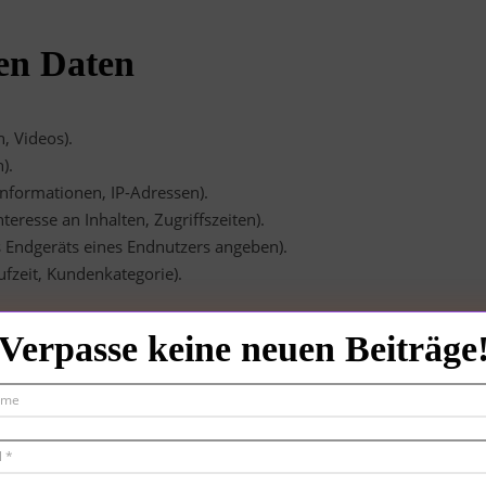
ten Daten
, Videos).
).
nformationen, IP-Adressen).
eresse an Inhalten, Zugriffszeiten).
s Endgeräts eines Endnutzers angeben).
ufzeit, Kundenkategorie).
er Personen
Verpasse keine neuen Beiträge
n Onlinediensten).