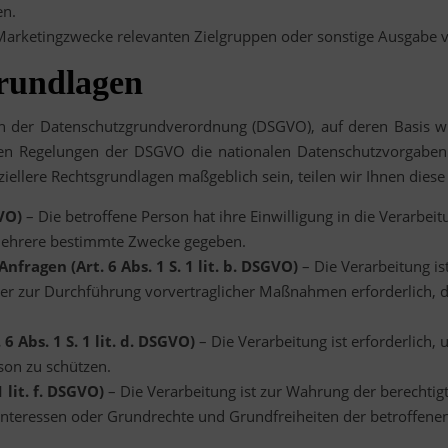
en.
arketingzwecke relevanten Zielgruppen oder sonstige Ausgabe vo
rundlagen
en der Datenschutzgrundverordnung (DSGVO), auf deren Basis w
u den Regelungen der DSGVO die nationalen Datenschutzvorgab
eziellere Rechtsgrundlagen maßgeblich sein, teilen wir Ihnen dies
GVO)
– Die betroffene Person hat ihre Einwilligung in die Verarbe
 mehrere bestimmte Zwecke gegeben.
fragen (Art. 6 Abs. 1 S. 1 lit. b. DSGVO)
– Die Verarbeitung ist
oder zur Durchführung vorvertraglicher Maßnahmen erforderlich, 
6 Abs. 1 S. 1 lit. d. DSGVO)
– Die Verarbeitung ist erforderlich,
son zu schützen.
 lit. f. DSGVO)
– Die Verarbeitung ist zur Wahrung der berechtig
ie Interessen oder Grundrechte und Grundfreiheiten der betroffe