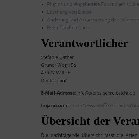
Plugins und eingebettete Funktionen sowie
Löschung von Daten
Änderung und Aktualisierung der Datensch
Begriffsdefinitionen
Verantwortlicher
Stefanie Gather
Grüner Weg 15a
47877 Willich
Deutschland
E-Mail-Adresse
:info@steffis-schreibsicht.de
Impressum
:
https://www.steffis-schreibsich
Übersicht der Vera
Die nachfolgende Übersicht fasst die Arte