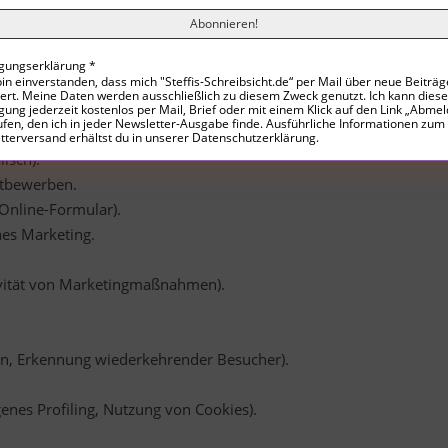
tung
ligungserklärung
*
bin einverstanden, dass mich "Steffis-Schreibsicht.de“ per Mail über neue Beiträg
d Nutzerfreundlichkeit.
iert. Meine Daten werden ausschließlich zu diesem Zweck genutzt. Ich kann diese
igung jederzeit kostenlos per Mail, Brief oder mit einem Klick auf den Link „Abme
fen, den ich in jeder Newsletter-Ausgabe finde. Ausführliche Informationen zum
e Verarbeitung von Nutzerdaten für Marketingzwecke).
tterversand erhältst du in unserer Datenschutzerklärung.
isch).
tbewerben.
Online-Formular).
nes Marketing.
vität von Marketingmaßnahmen).
ken, Erkennung wiederkehrender Besucher).
genes Profiling, Nutzung von Cookies).