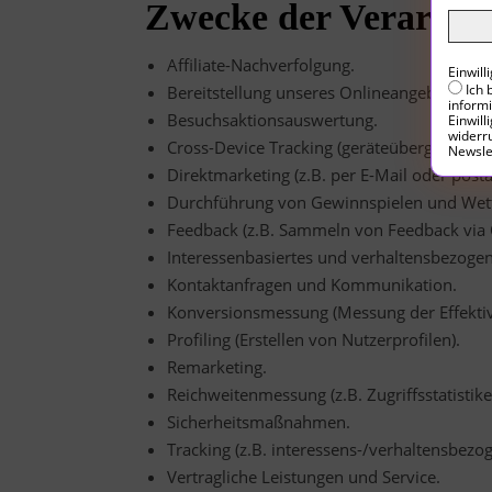
Zwecke der Verarbei
Affiliate-Nachverfolgung.
Einwil
Ich 
Bereitstellung unseres Onlineangebotes un
inform
Besuchsaktionsauswertung.
Einwill
widerru
Cross-Device Tracking (geräteübergreifend
Newsle
Direktmarketing (z.B. per E-Mail oder postal
Durchführung von Gewinnspielen und Wet
Feedback (z.B. Sammeln von Feedback via 
Interessenbasiertes und verhaltensbezoge
Kontaktanfragen und Kommunikation.
Konversionsmessung (Messung der Effekti
Profiling (Erstellen von Nutzerprofilen).
Remarketing.
Reichweitenmessung (z.B. Zugriffsstatisti
Sicherheitsmaßnahmen.
Tracking (z.B. interessens-/verhaltensbezo
Vertragliche Leistungen und Service.