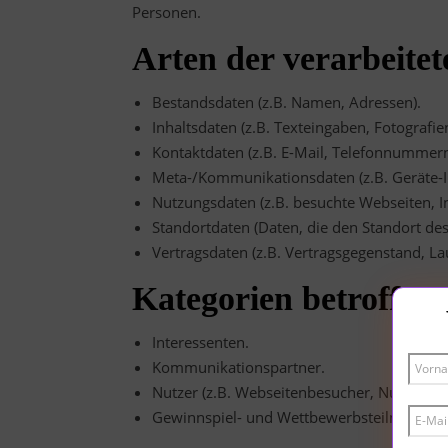
Personen.
Arten der verarbeite
Bestandsdaten (z.B. Namen, Adressen).
Inhaltsdaten (z.B. Texteingaben, Fotografien
Kontaktdaten (z.B. E-Mail, Telefonnummern
Meta-/Kommunikationsdaten (z.B. Geräte-I
Nutzungsdaten (z.B. besuchte Webseiten, Int
Standortdaten (Daten, die den Standort de
Vertragsdaten (z.B. Vertragsgegenstand, La
Kategorien betroffen
Interessenten.
Kommunikationspartner.
Nutzer (z.B. Webseitenbesucher, Nutzer vo
Gewinnspiel- und Wettbewerbsteilnehmer.