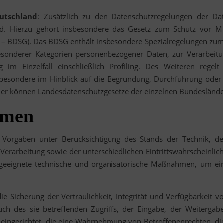
utschland
: Zusätzlich zu den Datenschutzregelungen der Da
d. Hierzu gehört insbesondere das Gesetz zum Schutz vor M
– BDSG). Das BDSG enthält insbesondere Spezialregelungen zum
esonderer Kategorien personenbezogener Daten, zur Verarbeit
g im Einzelfall einschließlich Profiling. Des Weiteren rege
nsbesondere im Hinblick auf die Begründung, Durchführung oder
erner können Landesdatenschutzgesetze der einzelnen Bundeslän
hmen
 Vorgaben unter Berücksichtigung des Stands der Technik, d
erarbeitung sowie der unterschiedlichen Eintrittswahrscheinli
n geeignete technische und organisatorische Maßnahmen, um e
Sicherung der Vertraulichkeit, Integrität und Verfügbarkeit v
ch des sie betreffenden Zugriffs, der Eingabe, der Weitergabe
eingerichtet, die eine Wahrnehmung von Betroffenenrechten, d