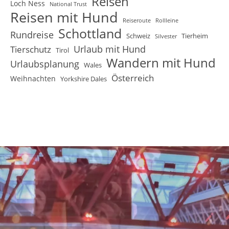
Reisen
Loch Ness
National Trust
Reisen mit Hund
Reiseroute
Rollleine
Schottland
Rundreise
Schweiz
Tierheim
Silvester
Urlaub mit Hund
Tierschutz
Tirol
Wandern mit Hund
Urlaubsplanung
Wales
Österreich
Weihnachten
Yorkshire Dales