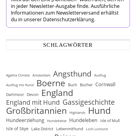
in jeder Newsletter-Ausgabe finde. Ausführliche
Informationen zum Newsletterversand erhältst
du in unserer Datenschutzerklärung.
SCHLAGWÖRTER
Angsthund
Agatha Christie
Amsterdam
Ausflug
Boerne
Cornwall
Buch
Bücher
Ausflug mit Hund
England
Dartmoor
Devon
Gassigeschichte
England mit Hund
Hund
Großbritannien
Highlands
Hundeerziehung
Hundeleben
Isle of Mull
Hundekekse
Isle of Skye
Lake District
Lebenmithund
Loch Lomond