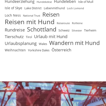
Hundeerziehung
Hundeleben
Isle of Mull
Hundekekse
Isle of Skye
Lake District
Lebenmithund
Loch Lomond
Reisen
Loch Ness
National Trust
Reisen mit Hund
Reiseroute
Rollleine
Schottland
Rundreise
Schweiz
Tierheim
Silvester
Urlaub mit Hund
Tierschutz
Tirol
Wandern mit Hund
Urlaubsplanung
Wales
Österreich
Weihnachten
Yorkshire Dales