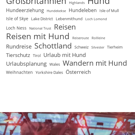
Hund
Großbritannien
Highlands
Hundeerziehung
Hundeleben
Isle of Mull
Hundekekse
Isle of Skye
Lake District
Lebenmithund
Loch Lomond
Reisen
Loch Ness
National Trust
Reisen mit Hund
Reiseroute
Rollleine
Schottland
Rundreise
Schweiz
Tierheim
Silvester
Urlaub mit Hund
Tierschutz
Tirol
Wandern mit Hund
Urlaubsplanung
Wales
Österreich
Weihnachten
Yorkshire Dales