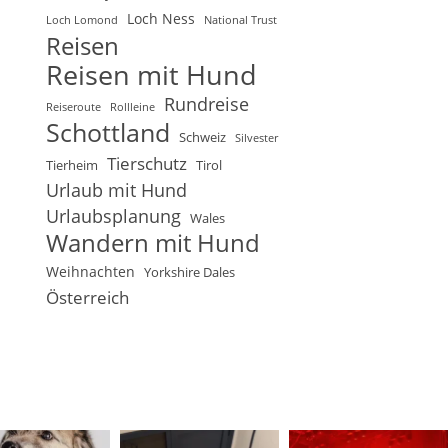
Loch Ness
Loch Lomond
National Trust
Reisen
Reisen mit Hund
Rundreise
Reiseroute
Rollleine
Schottland
Schweiz
Silvester
Tierschutz
Tierheim
Tirol
Urlaub mit Hund
Urlaubsplanung
Wales
Wandern mit Hund
Weihnachten
Yorkshire Dales
Österreich