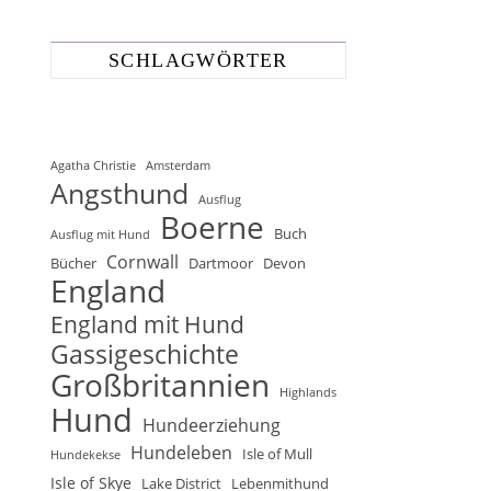
SCHLAGWÖRTER
Agatha Christie
Amsterdam
Angsthund
Ausflug
Boerne
Buch
Ausflug mit Hund
Cornwall
Bücher
Dartmoor
Devon
England
England mit Hund
Gassigeschichte
Großbritannien
Highlands
Hund
Hundeerziehung
Hundeleben
Isle of Mull
Hundekekse
Isle of Skye
Lake District
Lebenmithund