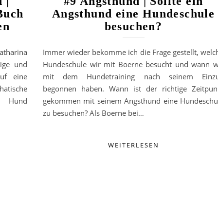
 |
#9 Angsthund | Sollte ein
Buch
Angsthund eine Hundeschule
en
besuchen?
atharina
Immer wieder bekomme ich die Frage gestellt, welc
zige und
Hundeschule wir mit Boerne besucht und wann w
uf eine
mit dem Hundetraining nach seinem Einz
hatische
begonnen haben. Wann ist der richtige Zeitpun
d Hund
gekommen mit seinem Angsthund eine Hundeschu
…
zu besuchen? Als Boerne bei…
WEITERLESEN