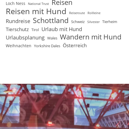
Reisen
Loch Ness
National Trust
Reisen mit Hund
Reiseroute
Rollleine
Schottland
Rundreise
Schweiz
Tierheim
Silvester
Urlaub mit Hund
Tierschutz
Tirol
Wandern mit Hund
Urlaubsplanung
Wales
Österreich
Weihnachten
Yorkshire Dales