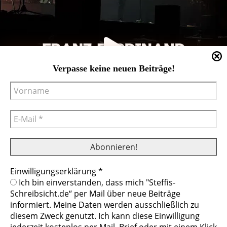
Verpasse keine neuen Beiträge!
Einwilligungserklärung
*
Cookies helfen uns bei der Bereitstellung
Ich bin einverstanden, dass mich "Steffis-
unserer Inhalte und Dienste. Durch die
Schreibsicht.de“ per Mail über neue Beiträge
weitere Nutzung der Webseite stimmen Sie
informiert. Meine Daten werden ausschließlich zu
der Verwendung von Cookies zu.
diesem Zweck genutzt. Ich kann diese Einwilligung
Mehr erfahren