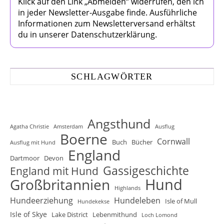
Klick auf den Link „Abmelden“ widerrufen, den ich
in jeder Newsletter-Ausgabe finde. Ausführliche
Informationen zum Newsletterversand erhältst
du in unserer Datenschutzerklärung.
SCHLAGWÖRTER
Angsthund
Agatha Christie
Amsterdam
Ausflug
Boerne
Cornwall
Buch
Bücher
Ausflug mit Hund
England
Dartmoor
Devon
Gassigeschichte
England mit Hund
Hund
Großbritannien
Highlands
Hundeerziehung
Hundeleben
Isle of Mull
Hundekekse
Isle of Skye
Lake District
Lebenmithund
Loch Lomond