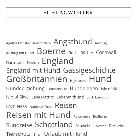
SCHLAGWÖRTER
Angsthund
Agatha Christie
Amsterdam
Ausflug
Boerne
Cornwall
Buch
Bücher
Ausflug mit Hund
England
Dartmoor
Devon
Gassigeschichte
England mit Hund
Hund
Großbritannien
Highlands
Hundeerziehung
Hundeleben
Isle of Mull
Hundekekse
Isle of Skye
Lake District
Lebenmithund
Loch Lomond
Reisen
Loch Ness
National Trust
Reisen mit Hund
Reiseroute
Rollleine
Schottland
Rundreise
Schweiz
Tierheim
Silvester
Urlaub mit Hund
Tierschutz
Tirol