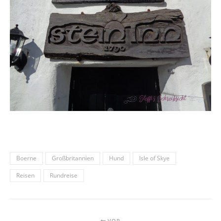
Boerne
Großbritannien
Hund
Isle of Skye
Reisen
Rundreise
VOR