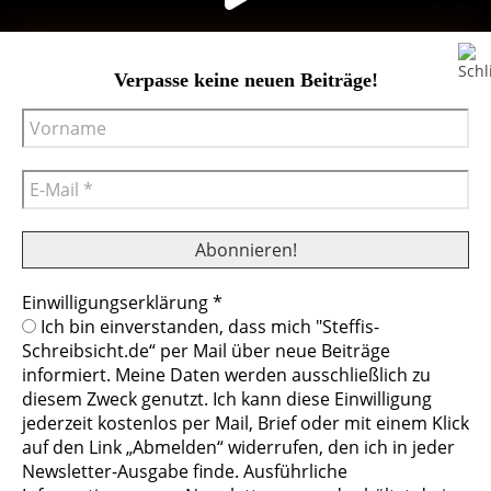
Verpasse keine neuen Beiträge!
Einwilligungserklärung
*
Cookies helfen uns bei der Bereitstellung
Ich bin einverstanden, dass mich "Steffis-
unserer Inhalte und Dienste. Durch die
Schreibsicht.de“ per Mail über neue Beiträge
weitere Nutzung der Webseite stimmen Sie
informiert. Meine Daten werden ausschließlich zu
der Verwendung von Cookies zu.
diesem Zweck genutzt. Ich kann diese Einwilligung
© Steffis Schreibsicht 2026
Impressum
Datenschutzerklärung
jederzeit kostenlos per Mail, Brief oder mit einem Klick
Mehr erfahren
auf den Link „Abmelden“ widerrufen, den ich in jeder
Newsletter-Ausgabe finde. Ausführliche
Cookies ablehnen
Cookies erlauben