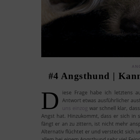
AN
#4 Angsthund | Kan
D
iese Frage habe ich letztens
Antwort etwas ausführlicher ausfa
uns einzog
war schnell klar, d
Angst hat. Hinzukommt, dass er sich in s
fängt er an zu zittern, ist nicht mehr a
Alternativ flüchtet er und versteckt sich u
allem bei einem Angsthund sehr viel Fe