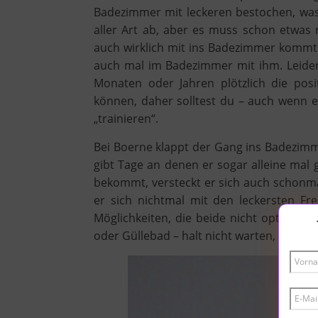
Badezimmer mit leckeren bestochen, was 
aller Art ab, aber es muss schon etwas 
auch wirklich mit ins Badezimmer kommt. 
auch mal im Badezimmer mit ihm. Leider 
Monaten oder Jahren plötzlich die pos
können, daher solltest du – auch wenn 
„trainieren“.
Bei Boerne klappt der Gang ins Badezimme
gibt Tage an denen er sogar alleine mal
bekommt, versteckt er sich auch schonm
er sich nichtmal mit den leckersten Fr
Möglichkeiten, die beide nicht optimal
oder Güllebad – halt nicht warten, bis d