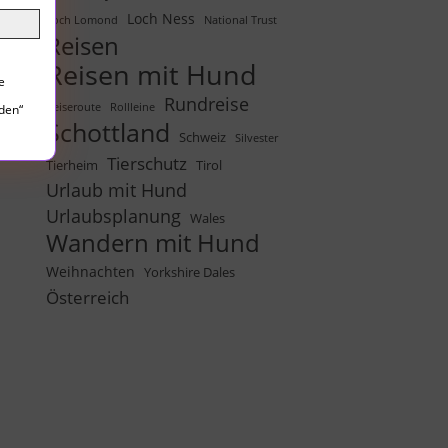
Loch Ness
Loch Lomond
National Trust
Reisen
Reisen mit Hund
e
Rundreise
Reiseroute
Rollleine
lden“
Schottland
Schweiz
Silvester
Tierschutz
Tierheim
Tirol
Urlaub mit Hund
Urlaubsplanung
Wales
Wandern mit Hund
Weihnachten
Yorkshire Dales
Österreich