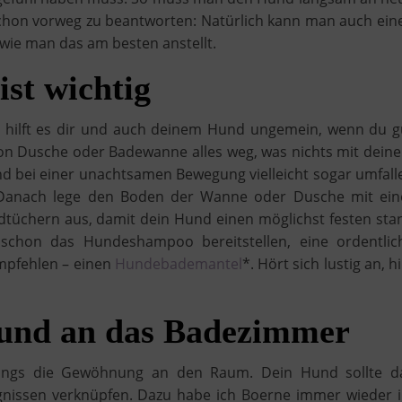
schon vorweg zu beantworten: Natürlich kann man auch ein
ie man das am besten anstellt.
ist wichtig
 hilft es dir und auch deinem Hund ungemein, wenn du g
von Dusche oder Badewanne alles weg, was nichts mit dein
nd bei einer unachtsamen Bewegung vielleicht sogar umfall
Danach lege den Boden der Wanne oder Dusche mit ein
tüchern aus, damit dein Hund einen möglichst festen sta
r schon das Hundeshampoo bereitstellen, eine ordentlic
mpfehlen – einen
Hundebademantel
*. Hört sich lustig an, hi
und an das Badezimmer
lerdings die Gewöhnung an den Raum. Dein Hund sollte d
gnissen verknüpfen. Dazu habe ich Boerne immer wieder 