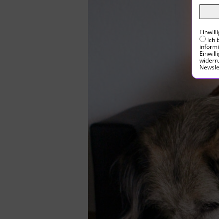
Einwil
Ich 
inform
Einwill
widerru
Newsle