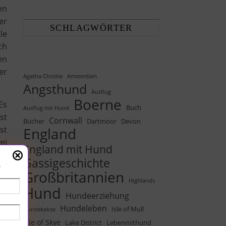
en
er
SCHLAGWÖRTER
le
ch
en
er
Agatha Christie
Amsterdam
Angsthund
Ausflug
Boerne
Es
Buch
Ausflug mit Hund
st
Cornwall
Bücher
Dartmoor
Devon
st
England
ei
England mit Hund
 –
!
Gassigeschichte
Großbritannien
Highlands
Hund
Hundeerziehung
Hundeleben
Isle of Mull
Hundekekse
Isle of Skye
Lake District
Lebenmithund