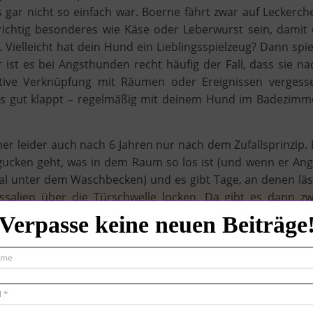
gar nicht so einfach war. Boerne fährt zwar auf Leckerch
richtig besonderes wie Käse oder Leberwurst sein, damit 
Vielleicht hat dein Hund ein Lieblingsspielzeug? Dann spie
ist es bei Angsthunden recht häufig der Fall, dass sie na
itive Verknüpfung mit Räumen oder Ereignissen vergess
es gut klappt – regelmäßig mit deinem Hund im Badezimm
r leider auch nach 6 Jahren nur nach dem Zufallsprinzip. 
 gucken geht, was in dem Raum so los ist (und wenn er Ang
al unter dem Waschbecken) und es gibt Tage, an denen läs
essalien über die Türschwelle locken. Da gibt es dann zw
 sind, aber manchmal kann die Wanne – nach einem Matsch
Verpasse keine neuen Beiträge
er Herr Hund entspannt ins Badezimmer wackelt.