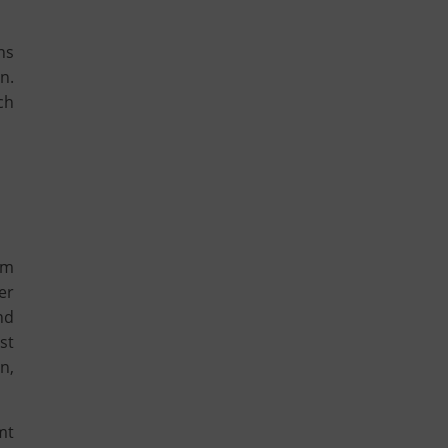
ns
n.
ch
em
er
nd
st
n,
mt