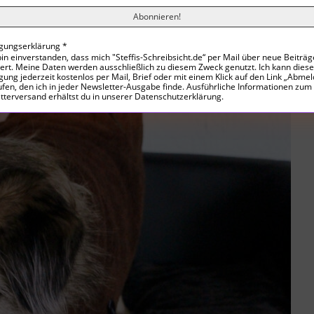
ligungserklärung
*
bin einverstanden, dass mich "Steffis-Schreibsicht.de“ per Mail über neue Beiträg
iert. Meine Daten werden ausschließlich zu diesem Zweck genutzt. Ich kann diese
igung jederzeit kostenlos per Mail, Brief oder mit einem Klick auf den Link „Abme
fen, den ich in jeder Newsletter-Ausgabe finde. Ausführliche Informationen zum
tterversand erhältst du in unserer Datenschutzerklärung.