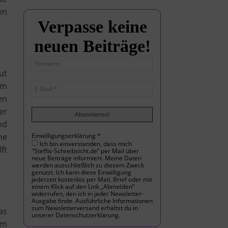
en
Verpasse keine
neuen Beiträge!
ut
em
en
er
nd
he
Einwilligungserklärung
*
Ich bin einverstanden, dass mich
lft
"Steffis-Schreibsicht.de“ per Mail über
neue Beiträge informiert. Meine Daten
werden ausschließlich zu diesem Zweck
genutzt. Ich kann diese Einwilligung
jederzeit kostenlos per Mail, Brief oder mit
einem Klick auf den Link „Abmelden“
widerrufen, den ich in jeder Newsletter-
Ausgabe finde. Ausführliche Informationen
zum Newsletterversand erhältst du in
as
unserer Datenschutzerklärung.
im