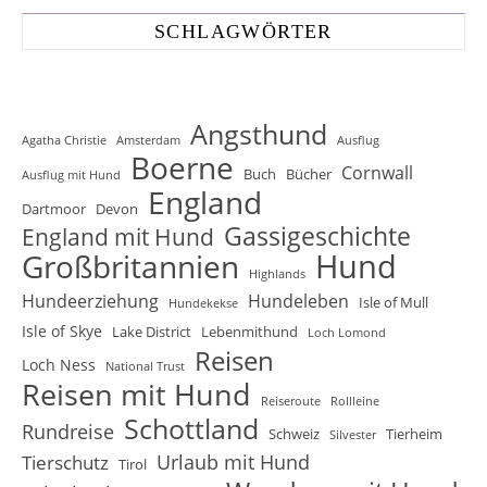
SCHLAGWÖRTER
Angsthund
Agatha Christie
Amsterdam
Ausflug
Boerne
Cornwall
Buch
Bücher
Ausflug mit Hund
England
Dartmoor
Devon
Gassigeschichte
England mit Hund
Hund
Großbritannien
Highlands
Hundeerziehung
Hundeleben
Isle of Mull
Hundekekse
Isle of Skye
Lake District
Lebenmithund
Loch Lomond
Reisen
Loch Ness
National Trust
Reisen mit Hund
Reiseroute
Rollleine
Schottland
Rundreise
Schweiz
Tierheim
Silvester
Urlaub mit Hund
Tierschutz
Tirol