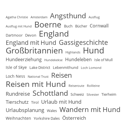
Angsthund
Agatha Christie
Amsterdam
Ausflug
Boerne
Cornwall
Buch
Bücher
Ausflug mit Hund
England
Dartmoor
Devon
Gassigeschichte
England mit Hund
Hund
Großbritannien
Highlands
Hundeerziehung
Hundeleben
Isle of Mull
Hundekekse
Isle of Skye
Lake District
Lebenmithund
Loch Lomond
Reisen
Loch Ness
National Trust
Reisen mit Hund
Reiseroute
Rollleine
Schottland
Rundreise
Schweiz
Tierheim
Silvester
Urlaub mit Hund
Tierschutz
Tirol
Wandern mit Hund
Urlaubsplanung
Wales
Österreich
Weihnachten
Yorkshire Dales