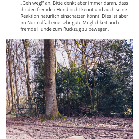
„Geh weg!“ an. Bitte denkt aber immer daran, dass
ihr den fremden Hund nicht kennt und auch seine
Reaktion natürlich einschätzen könnt. Dies ist aber
im Normalfall eine sehr gute Möglichkeit auch
fremde Hunde zum Rückzug zu bewegen.