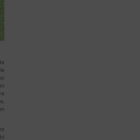
te
le
st
en
re
e,
en
ht
hl