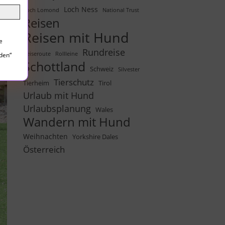
ss
Loch Ness
Loch Lomond
National Trust
Reisen
Reisen mit Hund
e
Rundreise
Reiseroute
Rollleine
lden“
Schottland
Schweiz
Silvester
Tierschutz
Tierheim
Tirol
Urlaub mit Hund
Urlaubsplanung
Wales
Wandern mit Hund
Weihnachten
Yorkshire Dales
Österreich