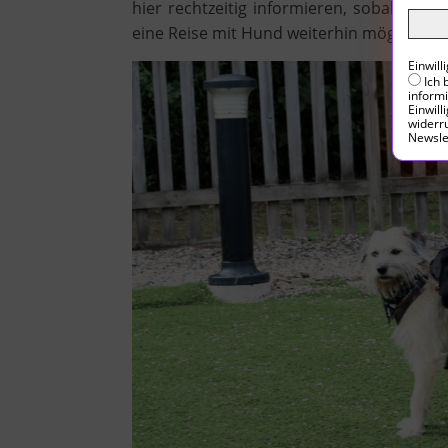
hier rechtzeitig informieren, sobald ein
eine Reise mit Hund weiterhin möglich se
Einwil
Ich 
inform
Einwill
widerru
Newsle