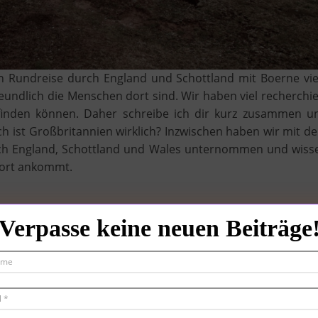
n Rundreise durch England und Schottland mit Boerne vie
ndlich die Menschen dort sind. Wir haben viel recherchie
 finden können. Daher schreibe ich dir kurz zusammen u
h ist Großbritannien wirklich? Inzwischen haben wir mit d
rch England, Schottland und Wales unternommen und wiss
dort ankommt.
Verpasse keine neuen Beiträge
dem Gelände des Eurotunnels fest, dass an unsere Vierbein
 Hundewiese zum Toben und frisches Wasser. Den Eurotunn
l als sehr hundefreundlich bezeichnen.
Hier
berichte i
 der Fahrt durch den Eurotunnel. Wie oben schon erwähn
Hunde aufgrund des Brexit noch ändern, aber ich werde di