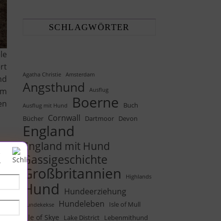
SCHLAGWÖRTER
le
rt
Agatha Christie
Amsterdam
nd
Angsthund
em
Ausflug
Boerne
en
Buch
Ausflug mit Hund
Cornwall
Bücher
Dartmoor
Devon
England
England mit Hund
!
Gassigeschichte
er
Großbritannien
el
Highlands
Hund
ch
Hundeerziehung
t,
Hundeleben
Isle of Mull
Hundekekse
ch
Isle of Skye
Lake District
Lebenmithund