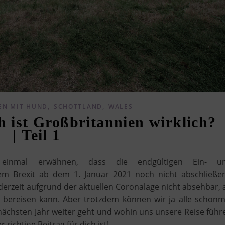
,
,
EN MIT HUND
SCHOTTLAND
WALES
 ist Großbritannien wirklich?
| Teil 1
inmal erwähnen, dass die endgültigen Ein- u
m Brexit ab dem 1. Januar 2021 noch nicht abschließe
s derzeit aufgrund der aktuellen Coronalage nicht absehbar, 
bereisen kann. Aber trotzdem können wir ja alle schonm
m nächsten Jahr weiter geht und wohin uns unsere Reise führ
 richtige Beitrag für dich ist!