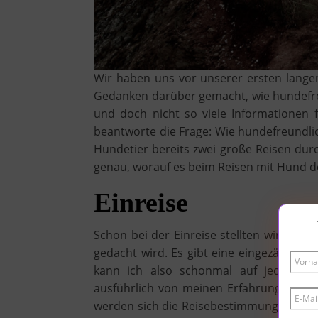
Wir haben uns vor unserer ersten lange
Gedanken darüber gemacht, wie hundefreu
und doch nicht so viele Informationen
beantworte die Frage: Wie hundefreundlic
Hundetier bereits zwei große Reisen du
genau, worauf es beim Reisen mit Hund 
Einreise
Schon bei der Einreise stellten wir auf 
gedacht wird. Es gibt eine eingezäunte
kann ich also schonmal auf jeden Fal
ausführlich von meinen Erfahrungen mit
werden sich die Reisebestimmungen für 