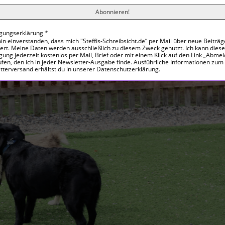
e Lösung für Hunde gefunden wurde. Es ist aber sicher, da
in und gern gesehen wird.
ligungserklärung
*
bin einverstanden, dass mich "Steffis-Schreibsicht.de“ per Mail über neue Beiträg
iert. Meine Daten werden ausschließlich zu diesem Zweck genutzt. Ich kann diese
igung jederzeit kostenlos per Mail, Brief oder mit einem Klick auf den Link „Abme
fen, den ich in jeder Newsletter-Ausgabe finde. Ausführliche Informationen zum
tterversand erhältst du in unserer Datenschutzerklärung.