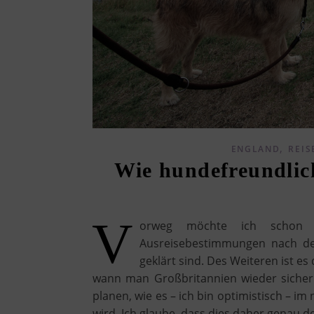
,
ENGLAND
REIS
Wie hundefreundlich
V
orweg möchte ich schon e
Ausreisebestimmungen nach de
geklärt sind. Des Weiteren ist e
wann man Großbritannien wieder sicher 
planen, wie es – ich bin optimistisch – i
wird. Ich glaube, dass dies daher genau der