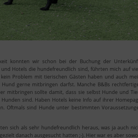
hkeit konnten wir schon bei der Buchung der Unterkünf
nd Hotels die hundefreundlich sind, führten mich auf vie
ch kein Problem mit tierischen Gästen haben und auch mei
Hund gerne mitbringen darfst. Manche B&Bs rechtfertig
ner mitbringen sollte damit, dass sie selbst Hunde und Tie
n Hunden sind. Haben Hotels keine Info auf ihrer Homepag
gen. Oftmals sind Hunde unter bestimmten Voraussetzung
ten sich als sehr hundefreundlich heraus, was ja auch nic
h gezielt danach ausgesucht hatten ;-). Hier war es aber sowo