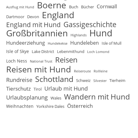
Boerne
Cornwall
Buch
Bücher
Ausflug mit Hund
England
Dartmoor
Devon
Gassigeschichte
England mit Hund
Hund
Großbritannien
Highlands
Hundeerziehung
Hundeleben
Isle of Mull
Hundekekse
Isle of Skye
Lake District
Lebenmithund
Loch Lomond
Reisen
Loch Ness
National Trust
Reisen mit Hund
Reiseroute
Rollleine
Schottland
Rundreise
Schweiz
Tierheim
Silvester
Urlaub mit Hund
Tierschutz
Tirol
Wandern mit Hund
Urlaubsplanung
Wales
Österreich
Weihnachten
Yorkshire Dales