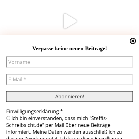
Verpasse keine neuen Beiträge!
Einwilligungserklärung
*
Cookies helfen uns bei der Bereitstellung
Ich bin einverstanden, dass mich "Steffis-
unserer Inhalte und Dienste. Durch die
Schreibsicht.de“ per Mail über neue Beiträge
weitere Nutzung der Webseite stimmen Sie
informiert. Meine Daten werden ausschließlich zu
der Verwendung von Cookies zu.
diesem Zweck genutzt. Ich kann diese Einwilligung