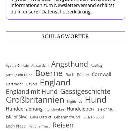
Informationen zum Newsletterversand erhältst
du in unserer Datenschutzerklärung.
SCHLAGWÖRTER
Angsthund
Agatha Christie
Amsterdam
Ausflug
Boerne
Cornwall
Buch
Bücher
Ausflug mit Hund
England
Dartmoor
Devon
Gassigeschichte
England mit Hund
Hund
Großbritannien
Highlands
Hundeerziehung
Hundeleben
Isle of Mull
Hundekekse
Isle of Skye
Lake District
Lebenmithund
Loch Lomond
Reisen
Loch Ness
National Trust