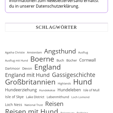
Informationen zum Newsletterversand erhältst
du in unserer Datenschutzerklärung.
SCHLAGWÖRTER
Angsthund
Agatha Christie
Amsterdam
Ausflug
Boerne
Cornwall
Buch
Bücher
Ausflug mit Hund
England
Dartmoor
Devon
Gassigeschichte
England mit Hund
Hund
Großbritannien
Highlands
Hundeerziehung
Hundeleben
Isle of Mull
Hundekekse
Isle of Skye
Lake District
Lebenmithund
Loch Lomond
Reisen
Loch Ness
National Trust
Reisen mit Hund
Reiseroute
Rollleine