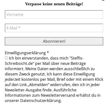
Plätze der Veränderung sind. Ich bin bisher schon ein paar
Verpasse keine neuen Beiträge!
mal mit meinem Hund umgezogen und alle Umzügen
verliefen größtenteils positiv.
KIRA N.
22. April 2023 At 15:27
Einwilligungserklärung
*
Cookies helfen uns bei der Bereitstellung
Antworten
Ich bin einverstanden, dass mich "Steffis-
unserer Inhalte und Dienste. Durch die
Schreibsicht.de“ per Mail über neue Beiträge
Vielen Dank für diesen Artikel zum Umzug mit Hund. Gut
weitere Nutzung der Webseite stimmen Sie
informiert. Meine Daten werden ausschließlich zu
zu wissen, dassdu ihm quasi ein Übergangszuhause
der Verwendung von Cookies zu.
diesem Zweck genutzt. Ich kann diese Einwilligung
eingerichtet hast. Ich werde auch bald mit meinem Hund
jederzeit kostenlos per Mail, Brief oder mit einem Klick
Mehr erfahren
umnziehen und wahrscheinlich einen Umzugsservice
auf den Link „Abmelden“ widerrufen, den ich in jeder
beauftragen.
Newsletter-Ausgabe finde. Ausführliche
Cookies ablehnen
Cookies erlauben
Informationen zum Newsletterversand erhältst du in
unserer Datenschutzerklärung.