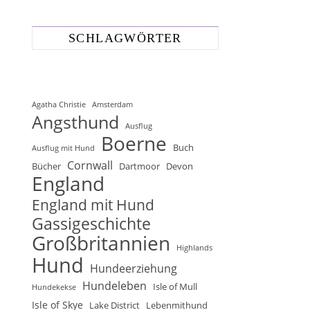
SCHLAGWÖRTER
Agatha Christie
Amsterdam
Angsthund
Ausflug
Boerne
Buch
Ausflug mit Hund
Cornwall
Bücher
Dartmoor
Devon
England
England mit Hund
Gassigeschichte
Großbritannien
Highlands
Hund
Hundeerziehung
Hundeleben
Isle of Mull
Hundekekse
Isle of Skye
Lake District
Lebenmithund