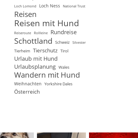
Loch Ness
Loch Lomond
National Trust
Reisen
Reisen mit Hund
Rundreise
Reiseroute
Rollleine
Schottland
Schweiz
Silvester
Tierschutz
Tierheim
Tirol
Urlaub mit Hund
Urlaubsplanung
Wales
Wandern mit Hund
Weihnachten
Yorkshire Dales
Österreich