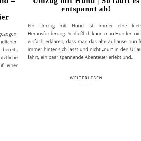
nd –
Umzug mit Hund | So läuft es
entspannt ab!
ier
Ein Umzug mit Hund ist immer eine klei
Herausforderung. Schließlich kann man Hunden nic
ezogen.
einfach erklären, dass man das alte Zuhause nun f
ndlichen
immer hinter sich lässt und nicht „nur“ in den Urla
bereits
fährt, ein paar spannende Abenteuer erlebt und…
tztliche
f einer
WEITERLESEN