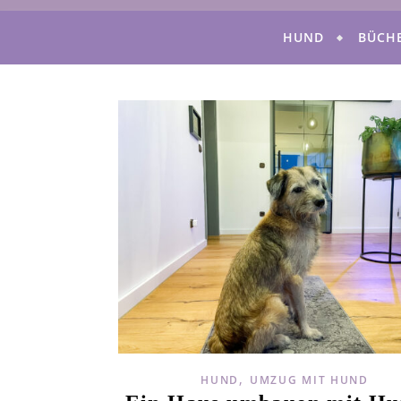
HUND
BÜCH
,
HUND
UMZUG MIT HUND