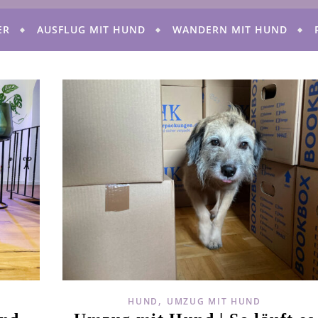
ER
AUSFLUG MIT HUND
WANDERN MIT HUND
,
HUND
UMZUG MIT HUND