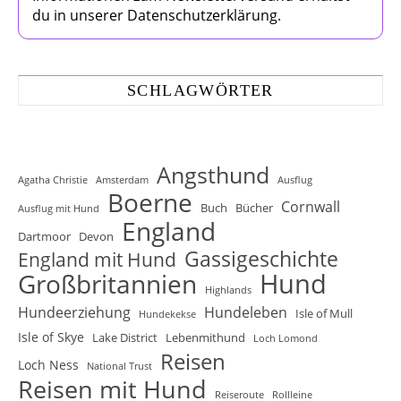
du in unserer Datenschutzerklärung.
SCHLAGWÖRTER
Angsthund
Agatha Christie
Amsterdam
Ausflug
Boerne
Cornwall
Buch
Bücher
Ausflug mit Hund
England
Dartmoor
Devon
Gassigeschichte
England mit Hund
Hund
Großbritannien
Highlands
Hundeerziehung
Hundeleben
Isle of Mull
Hundekekse
Isle of Skye
Lake District
Lebenmithund
Loch Lomond
Reisen
Loch Ness
National Trust
Reisen mit Hund
Reiseroute
Rollleine