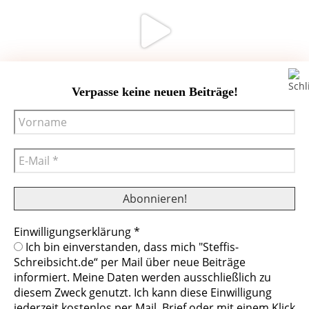
Verpasse keine neuen Beiträge!
Einwilligungserklärung
*
Cookies helfen uns bei der Bereitstellung
Ich bin einverstanden, dass mich "Steffis-
unserer Inhalte und Dienste. Durch die
Schreibsicht.de“ per Mail über neue Beiträge
weitere Nutzung der Webseite stimmen Sie
informiert. Meine Daten werden ausschließlich zu
der Verwendung von Cookies zu.
diesem Zweck genutzt. Ich kann diese Einwilligung
© Steffis Schreibsicht 2026
Impressum
Datenschutzerklärung
jederzeit kostenlos per Mail, Brief oder mit einem Klick
Mehr erfahren