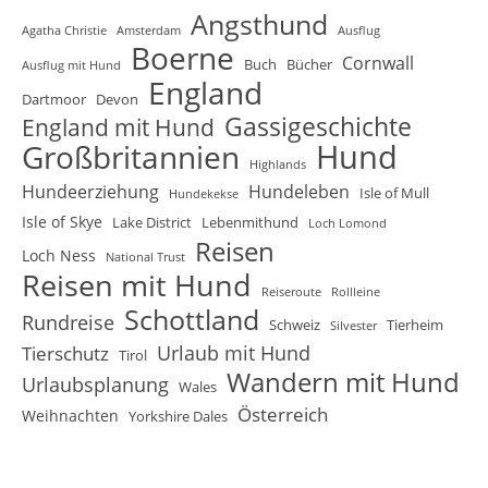
Angsthund
Agatha Christie
Amsterdam
Ausflug
Boerne
Cornwall
Buch
Bücher
Ausflug mit Hund
England
Dartmoor
Devon
Gassigeschichte
England mit Hund
Hund
Großbritannien
Highlands
Hundeerziehung
Hundeleben
Isle of Mull
Hundekekse
Isle of Skye
Lake District
Lebenmithund
Loch Lomond
Reisen
Loch Ness
National Trust
Reisen mit Hund
Reiseroute
Rollleine
Schottland
Rundreise
Schweiz
Tierheim
Silvester
Urlaub mit Hund
Tierschutz
Tirol
Wandern mit Hund
Urlaubsplanung
Wales
Österreich
Weihnachten
Yorkshire Dales