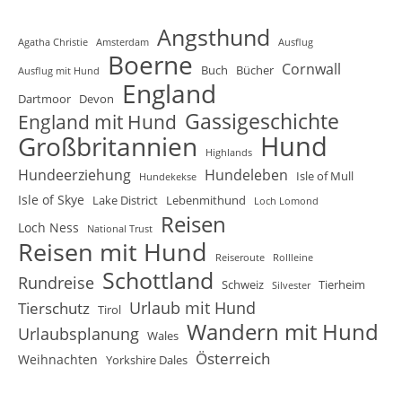
Angsthund
Agatha Christie
Amsterdam
Ausflug
Boerne
Cornwall
Buch
Bücher
Ausflug mit Hund
England
Dartmoor
Devon
Gassigeschichte
England mit Hund
Hund
Großbritannien
Highlands
Hundeerziehung
Hundeleben
Isle of Mull
Hundekekse
Isle of Skye
Lake District
Lebenmithund
Loch Lomond
Reisen
Loch Ness
National Trust
Reisen mit Hund
Reiseroute
Rollleine
Schottland
Rundreise
Schweiz
Tierheim
Silvester
Urlaub mit Hund
Tierschutz
Tirol
Wandern mit Hund
Urlaubsplanung
Wales
Österreich
Weihnachten
Yorkshire Dales