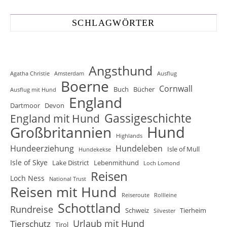
SCHLAGWÖRTER
Angsthund
Agatha Christie
Amsterdam
Ausflug
Boerne
Cornwall
Buch
Bücher
Ausflug mit Hund
England
Dartmoor
Devon
Gassigeschichte
England mit Hund
Hund
Großbritannien
Highlands
Hundeerziehung
Hundeleben
Isle of Mull
Hundekekse
Isle of Skye
Lake District
Lebenmithund
Loch Lomond
Reisen
Loch Ness
National Trust
Reisen mit Hund
Reiseroute
Rollleine
Schottland
Rundreise
Schweiz
Tierheim
Silvester
Urlaub mit Hund
Tierschutz
Tirol