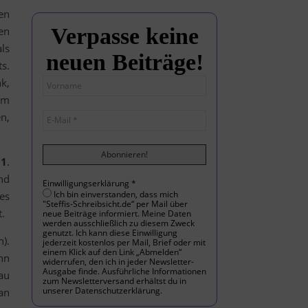
en
Verpasse keine
en
ls
neuen Beiträge!
s.
k,
im
n,
 1
.
nd
Einwilligungserklärung
*
Ich bin einverstanden, dass mich
es
"Steffis-Schreibsicht.de“ per Mail über
.
neue Beiträge informiert. Meine Daten
werden ausschließlich zu diesem Zweck
genutzt. Ich kann diese Einwilligung
).
jederzeit kostenlos per Mail, Brief oder mit
einem Klick auf den Link „Abmelden“
nn
widerrufen, den ich in jeder Newsletter-
Ausgabe finde. Ausführliche Informationen
au
zum Newsletterversand erhältst du in
unserer Datenschutzerklärung.
an