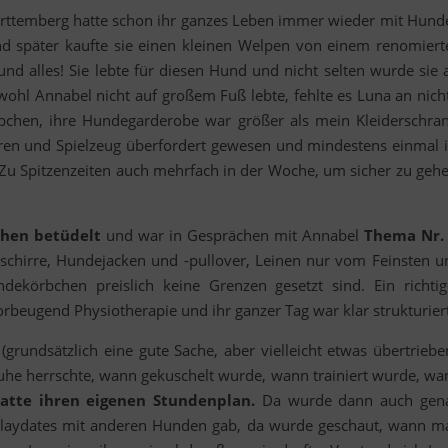
rttemberg hatte schon ihr ganzes Leben immer wieder mit Hund
d später kaufte sie einen kleinen Welpen von einem renomiert
nd alles! Sie lebte für diesen Hund und nicht selten wurde sie a
hl Annabel nicht auf großem Fuß lebte, fehlte es Luna an nicht
bchen, ihre Hundegarderobe war größer als mein Kleiderschran
eren und Spielzeug überfordert gewesen und mindestens einmal 
Zu Spitzenzeiten auch mehrfach in der Woche, um sicher zu gehe
hen betüdelt
und war in Gesprächen mit Annabel
Thema Nr.
eschirre, Hundejacken und -pullover, Leinen nur vom Feinsten u
ekörbchen preislich keine Grenzen gesetzt sind. Ein richtig
beugend Physiotherapie und ihr ganzer Tag war klar strukturiert
grundsätzlich eine gute Sache, aber vielleicht etwas übertrieben
uhe herrschte, wann gekuschelt wurde, wann trainiert wurde, wa
atte ihren eigenen Stundenplan.
Da wurde dann auch gen
 Playdates mit anderen Hunden gab, da wurde geschaut, wann m