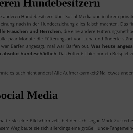
deren Hundebesitzern
sie anderen Hundebesitzern über Social Media und in ihrem privat
Meinung nach in der Hundeerziehung alles falsch machten. Das fi
alle Frauchen und Herrchen
, die eine andere Fütterungsmetho
t alle paar Monate die Fütterungsart von Luna und änderte ständ
 war Barfen angesagt, mal war Barfen out.
Was heute angesa
n absolut hundeschädlich
. Das Futter ist hier nur ein Beispiel 
nnte es auch nicht anders! Alle Aufmerksamkeit? Na, etwas ander
Social Media
.
tte sie eine Bildschirmzeit, bei der sich sogar Mark Zuckerbe
iesem Weg baute sie sich allerdings eine große Hunde-Fangemein