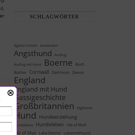
na
d,
er
SCHLAGWÖRTER
Agatha Christie
Amsterdam
Angsthund
Ausflug
Boerne
Buch
Ausflug mit Hund
Cornwall
Bücher
Dartmoor
Devon
England
England mit Hund
!
Gassigeschichte
Großbritannien
Highlands
Hund
Hundeerziehung
Hundeleben
Isle of Mull
Hundekekse
Isle of Skye
Lake District
Lebenmithund