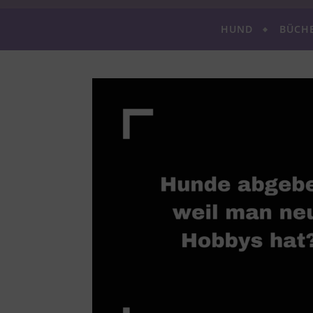
HUND
BÜCH