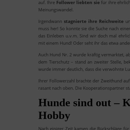
auf. Ihre
Follower liebten sie
für ihre ehrli
Meinungswandel.
Irgendwann
stagnierte ihre Reichweite
un
muss her! So konnte sie die Suche nach eine
das Einleben u.v.m. Sind wir doch mal ehrli
mit einem Hund! Oder seht ihr das etwa ande
Auch Hund Nr. 2 wurde kräftig vermarktet, abe
dem Tierschutz – stand an zweiter Stelle, b
wurde immer deutlich, dass die verwöhnte Lu
Ihrer Followerzahl brachte der Zweithund auf
rasant nach oben. Die Kooperationspartner s
Hunde sind out – K
Hobby
Nach einiger Zeit kamen die Rückschläge fü