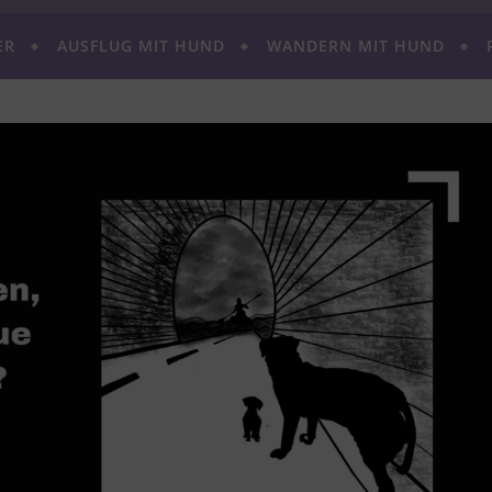
ER
AUSFLUG MIT HUND
WANDERN MIT HUND