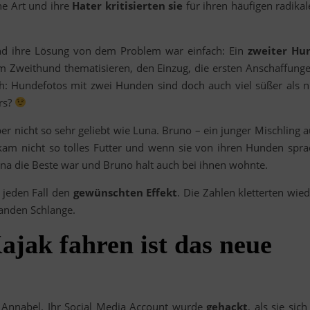
che Art und ihre
Hater kritisierten sie
für ihren häufigen radikal
d ihre Lösung von dem Problem war einfach: Ein
zweiter Hu
m Zweithund thematisieren, den Einzug, die ersten Anschaffunge
ch: Hundefotos mit zwei Hunden sind doch auch viel süßer als n
rs?
r nicht so sehr geliebt wie Luna. Bruno – ein junger Mischling a
ekam nicht so tolles Futter und wenn sie von ihren Hunden spra
na die Beste war und Bruno halt auch bei ihnen wohnte.
 jeden Fall den
gewünschten Effekt
. Die Zahlen kletterten wie
tanden Schlange.
ajak fahren ist das neue
r Annabel. Ihr Social Media Account wurde
gehackt
, als sie sich