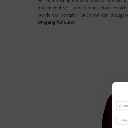
welchen Ausflug mit Luna machte und wie lan
mit einem ihrer Hundekumpels plötzlich nich
wurde der Kontakt – auch mit den dazugeh
Umgang für Luna
.