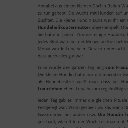
Annabel aus einem kleinen Dorf in Baden-Wü
zu tun gehabt. Sie wuchs mit Hunden auf un
Züchter. Die kleine Hündin Luna war ihr ein u
Hundehelikoptermutter
abgestempelt. Obwo
Sie hatte in jedem Zimmer einige Hundekör
jedes Kind wäre bei der Menge an Kuschelti
Monat wurde Luna beim Tierarzt untersucht. 
dass auch alles gut war.
Luna wurde den ganzen Tag lang
vom Frauc
Die kleine Hündin hatte nur die teuersten G
als Hundebesitzer weiß man, dass bei Hund
Luxusleben
eben. Luna bekam regelmäßig vor
Jeden Tag gab es immer die gleichen Rituale (
Festgelegt war: Wann gespielt wurde, wann R
Gassirunden anstanden usw.
Die Hündin h
geschaut, wie oft in der Woche es maximal