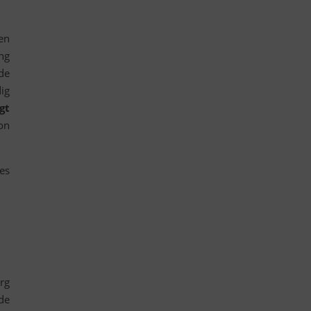
en
ng
de
ig
gt
von
es
rg
de