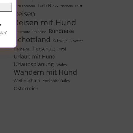
Loch Ness
Loch Lomond
National Trust
Reisen
Reisen mit Hund
e
Rundreise
Reiseroute
Rollleine
lden“
Schottland
Schweiz
Silvester
Tierschutz
Tierheim
Tirol
Urlaub mit Hund
Urlaubsplanung
Wales
Wandern mit Hund
Weihnachten
Yorkshire Dales
Österreich