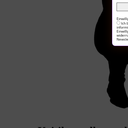
Einwil
Ich 
inform
Einwill
widerru
Newsle