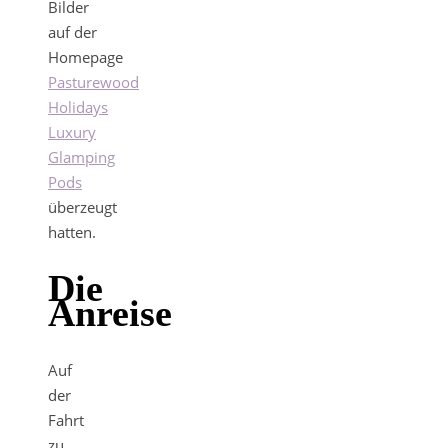
Bilder
auf der
Homepage
Pasturewood
Holidays
Luxury
Glamping
Pods
überzeugt
hatten.
Die
Anreise
Auf
der
Fahrt
zu