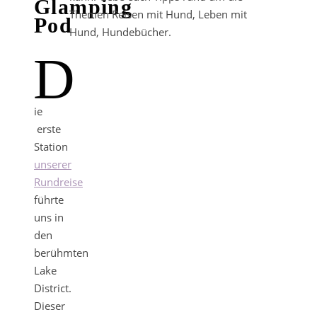
Glamping
Themen Reisen mit Hund, Leben mit
Pod
Hund, Hundebücher.
D
ie
erste
Station
unserer
Rundreise
führte
uns in
den
berühmten
Lake
District.
Dieser