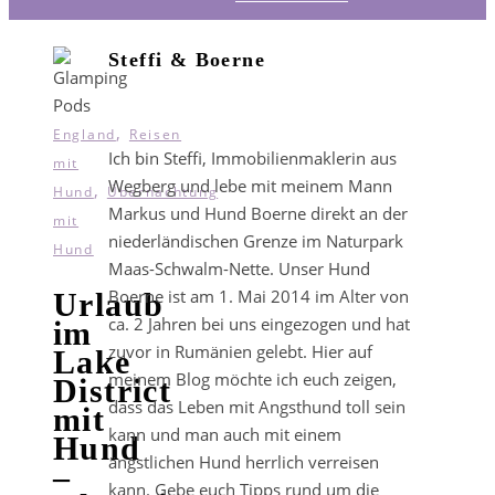
Steffi & Boerne
,
England
Reisen
Ich bin Steffi, Immobilienmaklerin aus
mit
Wegberg und lebe mit meinem Mann
,
Hund
Übernachtung
Markus und Hund Boerne direkt an der
mit
niederländischen Grenze im Naturpark
Hund
Maas-Schwalm-Nette. Unser Hund
Boerne ist am 1. Mai 2014 im Alter von
Urlaub
ca. 2 Jahren bei uns eingezogen und hat
im
zuvor in Rumänien gelebt. Hier auf
Lake
meinem Blog möchte ich euch zeigen,
District
dass das Leben mit Angsthund toll sein
mit
kann und man auch mit einem
Hund
ängstlichen Hund herrlich verreisen
–
kann. Gebe euch Tipps rund um die