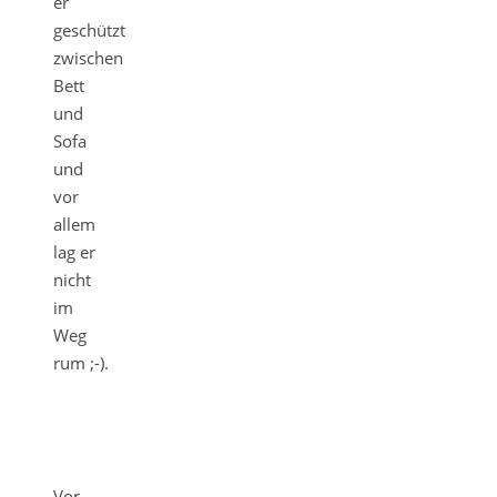
er
geschützt
zwischen
Bett
und
Sofa
und
vor
allem
lag er
nicht
im
Weg
rum ;-).
Vor