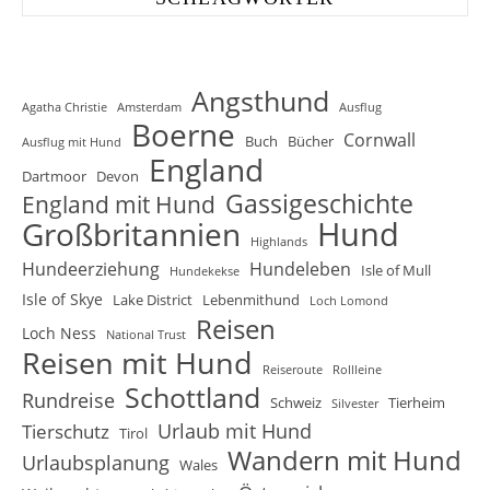
Angsthund
Agatha Christie
Amsterdam
Ausflug
Boerne
Cornwall
Buch
Bücher
Ausflug mit Hund
England
Dartmoor
Devon
Gassigeschichte
England mit Hund
Hund
Großbritannien
Highlands
Hundeerziehung
Hundeleben
Isle of Mull
Hundekekse
Isle of Skye
Lake District
Lebenmithund
Loch Lomond
Reisen
Loch Ness
National Trust
Reisen mit Hund
Reiseroute
Rollleine
Schottland
Rundreise
Schweiz
Tierheim
Silvester
Urlaub mit Hund
Tierschutz
Tirol
Wandern mit Hund
Urlaubsplanung
Wales