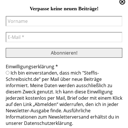
Verpasse keine neuen Beiträge!
Einwilligungserklärung
*
Cookies helfen uns bei der Bereitstellung
Ich bin einverstanden, dass mich "Steffis-
unserer Inhalte und Dienste. Durch die
Schreibsicht.de“ per Mail über neue Beiträge
weitere Nutzung der Webseite stimmen Sie
informiert. Meine Daten werden ausschließlich zu
der Verwendung von Cookies zu.
diesem Zweck genutzt. Ich kann diese Einwilligung
© Steffis Schreibsicht 2026
Impressum
Datenschutzerklärung
jederzeit kostenlos per Mail, Brief oder mit einem Klick
Mehr erfahren
auf den Link „Abmelden“ widerrufen, den ich in jeder
Newsletter-Ausgabe finde. Ausführliche
Cookies ablehnen
Cookies erlauben
Informationen zum Newsletterversand erhältst du in
unserer Datenschutzerklärung.