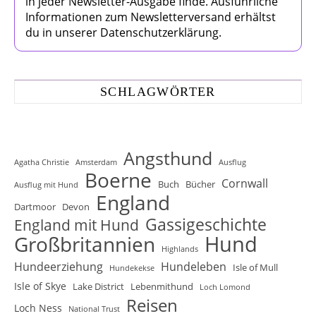
in jeder Newsletter-Ausgabe finde. Ausführliche
Informationen zum Newsletterversand erhältst
du in unserer Datenschutzerklärung.
SCHLAGWÖRTER
Angsthund
Agatha Christie
Amsterdam
Ausflug
Boerne
Cornwall
Buch
Bücher
Ausflug mit Hund
England
Dartmoor
Devon
Gassigeschichte
England mit Hund
Hund
Großbritannien
Highlands
Hundeerziehung
Hundeleben
Isle of Mull
Hundekekse
Isle of Skye
Lake District
Lebenmithund
Loch Lomond
Reisen
Loch Ness
National Trust