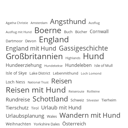
Angsthund
Agatha Christie
Amsterdam
Ausflug
Boerne
Cornwall
Buch
Bücher
Ausflug mit Hund
England
Dartmoor
Devon
Gassigeschichte
England mit Hund
Hund
Großbritannien
Highlands
Hundeerziehung
Hundeleben
Isle of Mull
Hundekekse
Isle of Skye
Lake District
Lebenmithund
Loch Lomond
Reisen
Loch Ness
National Trust
Reisen mit Hund
Reiseroute
Rollleine
Schottland
Rundreise
Schweiz
Tierheim
Silvester
Urlaub mit Hund
Tierschutz
Tirol
Wandern mit Hund
Urlaubsplanung
Wales
Österreich
Weihnachten
Yorkshire Dales