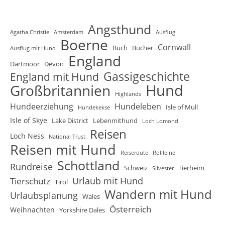
Angsthund
Agatha Christie
Amsterdam
Ausflug
Boerne
Cornwall
Buch
Bücher
Ausflug mit Hund
England
Dartmoor
Devon
Gassigeschichte
England mit Hund
Hund
Großbritannien
Highlands
Hundeerziehung
Hundeleben
Isle of Mull
Hundekekse
Isle of Skye
Lake District
Lebenmithund
Loch Lomond
Reisen
Loch Ness
National Trust
Reisen mit Hund
Reiseroute
Rollleine
Schottland
Rundreise
Schweiz
Tierheim
Silvester
Urlaub mit Hund
Tierschutz
Tirol
Wandern mit Hund
Urlaubsplanung
Wales
Österreich
Weihnachten
Yorkshire Dales