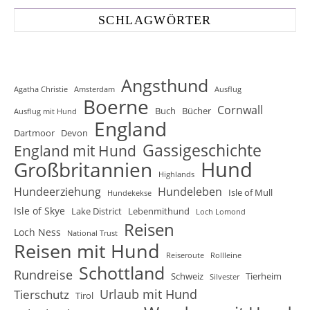
SCHLAGWÖRTER
Angsthund
Agatha Christie
Amsterdam
Ausflug
Boerne
Cornwall
Buch
Bücher
Ausflug mit Hund
England
Dartmoor
Devon
Gassigeschichte
England mit Hund
Hund
Großbritannien
Highlands
Hundeerziehung
Hundeleben
Isle of Mull
Hundekekse
Isle of Skye
Lake District
Lebenmithund
Loch Lomond
Reisen
Loch Ness
National Trust
Reisen mit Hund
Reiseroute
Rollleine
Schottland
Rundreise
Schweiz
Tierheim
Silvester
Urlaub mit Hund
Tierschutz
Tirol