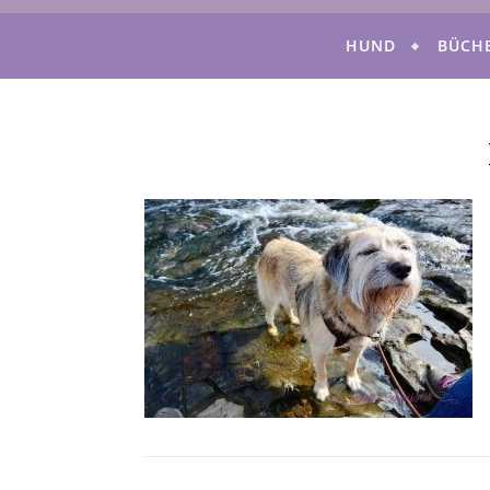
HUND
BÜCH