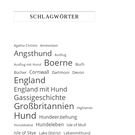
SCHLAGWÖRTER
Agatha Christie
Amsterdam
Angsthund
Ausflug
Boerne
Buch
Ausflug mit Hund
Cornwall
Bücher
Dartmoor
Devon
England
England mit Hund
Gassigeschichte
Großbritannien
Highlands
Hund
Hundeerziehung
Hundeleben
Isle of Mull
Hundekekse
Isle of Skye
Lake District
Lebenmithund