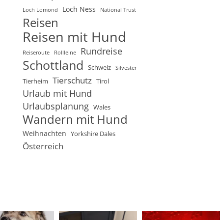
Loch Ness
Loch Lomond
National Trust
Reisen
Reisen mit Hund
Rundreise
Reiseroute
Rollleine
Schottland
Schweiz
Silvester
Tierschutz
Tierheim
Tirol
Urlaub mit Hund
Urlaubsplanung
Wales
Wandern mit Hund
Weihnachten
Yorkshire Dales
Österreich