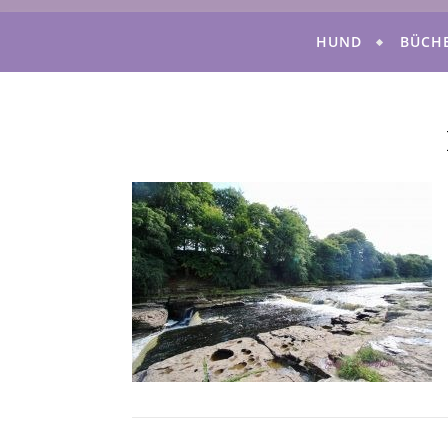
HUND
BÜCH