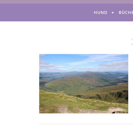
HUND
BÜCH