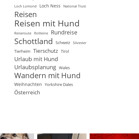
Loch Ness
Loch Lomond
National Trust
Reisen
Reisen mit Hund
Rundreise
Reiseroute
Rollleine
Schottland
Schweiz
Silvester
Tierschutz
Tierheim
Tirol
Urlaub mit Hund
Urlaubsplanung
Wales
Wandern mit Hund
Weihnachten
Yorkshire Dales
Österreich