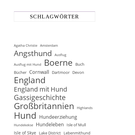
SCHLAGWÖRTER
Agatha Christie
Amsterdam
Angsthund
Ausflug
Boerne
Buch
Ausflug mit Hund
Cornwall
Bücher
Dartmoor
Devon
England
England mit Hund
Gassigeschichte
Großbritannien
Highlands
Hund
Hundeerziehung
Hundeleben
Isle of Mull
Hundekekse
Isle of Skye
Lake District
Lebenmithund