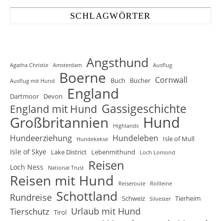
SCHLAGWÖRTER
Angsthund
Agatha Christie
Amsterdam
Ausflug
Boerne
Cornwall
Buch
Bücher
Ausflug mit Hund
England
Dartmoor
Devon
Gassigeschichte
England mit Hund
Hund
Großbritannien
Highlands
Hundeerziehung
Hundeleben
Isle of Mull
Hundekekse
Isle of Skye
Lake District
Lebenmithund
Loch Lomond
Reisen
Loch Ness
National Trust
Reisen mit Hund
Reiseroute
Rollleine
Schottland
Rundreise
Schweiz
Tierheim
Silvester
Urlaub mit Hund
Tierschutz
Tirol