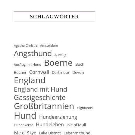
SCHLAGWÖRTER
Agatha Christie
Amsterdam
Angsthund
Ausflug
Boerne
Buch
Ausflug mit Hund
Cornwall
Bücher
Dartmoor
Devon
England
England mit Hund
Gassigeschichte
Großbritannien
Highlands
Hund
Hundeerziehung
Hundeleben
Isle of Mull
Hundekekse
Isle of Skye
Lake District
Lebenmithund