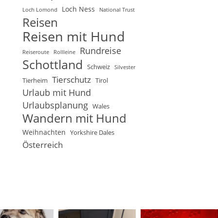
Loch Ness
Loch Lomond
National Trust
Reisen
Reisen mit Hund
Rundreise
Reiseroute
Rollleine
Schottland
Schweiz
Silvester
Tierschutz
Tierheim
Tirol
Urlaub mit Hund
Urlaubsplanung
Wales
Wandern mit Hund
Weihnachten
Yorkshire Dales
Österreich