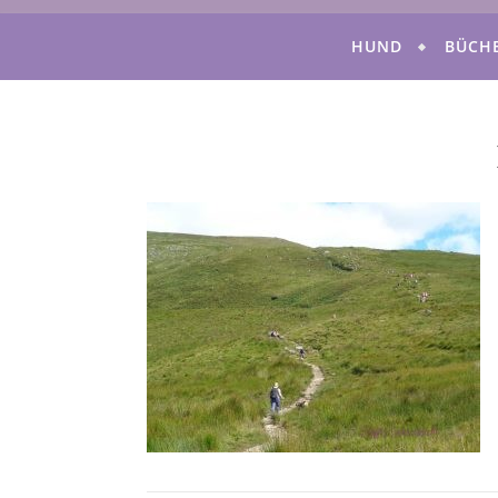
HUND
BÜCH