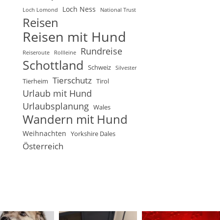
Loch Ness
Loch Lomond
National Trust
Reisen
Reisen mit Hund
Rundreise
Reiseroute
Rollleine
Schottland
Schweiz
Silvester
Tierschutz
Tierheim
Tirol
Urlaub mit Hund
Urlaubsplanung
Wales
Wandern mit Hund
Weihnachten
Yorkshire Dales
Österreich