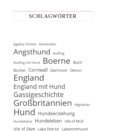
SCHLAGWÖRTER
Agatha Christie
Amsterdam
Angsthund
Ausflug
Boerne
Buch
Ausflug mit Hund
Cornwall
Bücher
Dartmoor
Devon
England
England mit Hund
Gassigeschichte
Großbritannien
Highlands
Hund
Hundeerziehung
Hundeleben
Isle of Mull
Hundekekse
Isle of Skye
Lake District
Lebenmithund