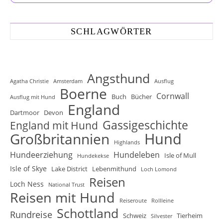
SCHLAGWÖRTER
Angsthund
Agatha Christie
Amsterdam
Ausflug
Boerne
Cornwall
Buch
Bücher
Ausflug mit Hund
England
Dartmoor
Devon
Gassigeschichte
England mit Hund
Hund
Großbritannien
Highlands
Hundeerziehung
Hundeleben
Isle of Mull
Hundekekse
Isle of Skye
Lake District
Lebenmithund
Loch Lomond
Reisen
Loch Ness
National Trust
Reisen mit Hund
Reiseroute
Rollleine
Schottland
Rundreise
Schweiz
Tierheim
Silvester