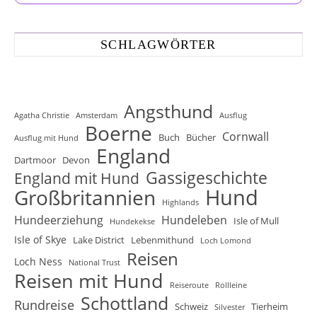
SCHLAGWÖRTER
Angsthund
Agatha Christie
Amsterdam
Ausflug
Boerne
Cornwall
Buch
Bücher
Ausflug mit Hund
England
Dartmoor
Devon
Gassigeschichte
England mit Hund
Hund
Großbritannien
Highlands
Hundeerziehung
Hundeleben
Isle of Mull
Hundekekse
Isle of Skye
Lake District
Lebenmithund
Loch Lomond
Reisen
Loch Ness
National Trust
Reisen mit Hund
Reiseroute
Rollleine
Schottland
Rundreise
Schweiz
Tierheim
Silvester