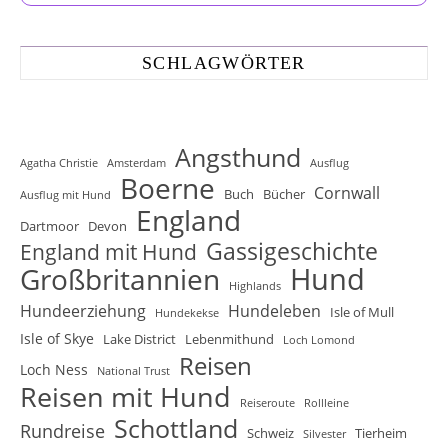
SCHLAGWÖRTER
Angsthund
Agatha Christie
Amsterdam
Ausflug
Boerne
Cornwall
Buch
Bücher
Ausflug mit Hund
England
Dartmoor
Devon
Gassigeschichte
England mit Hund
Hund
Großbritannien
Highlands
Hundeerziehung
Hundeleben
Isle of Mull
Hundekekse
Isle of Skye
Lake District
Lebenmithund
Loch Lomond
Reisen
Loch Ness
National Trust
Reisen mit Hund
Reiseroute
Rollleine
Schottland
Rundreise
Schweiz
Tierheim
Silvester