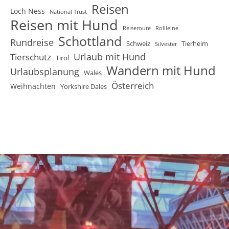
Reisen
Loch Ness
National Trust
Reisen mit Hund
Reiseroute
Rollleine
Schottland
Rundreise
Schweiz
Tierheim
Silvester
Urlaub mit Hund
Tierschutz
Tirol
Wandern mit Hund
Urlaubsplanung
Wales
Österreich
Weihnachten
Yorkshire Dales