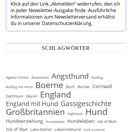
Klick auf den Link „Abmelden“ widerrufen, den ich
in jeder Newsletter-Ausgabe finde. Ausführliche
Informationen zum Newsletterversand erhältst
du in unserer Datenschutzerklärung.
SCHLAGWÖRTER
Angsthund
Agatha Christie
Amsterdam
Ausflug
Boerne
Cornwall
Buch
Bücher
Ausflug mit Hund
England
Dartmoor
Devon
Gassigeschichte
England mit Hund
Hund
Großbritannien
Highlands
Hundeerziehung
Hundeleben
Isle of Mull
Hundekekse
Isle of Skye
Lake District
Lebenmithund
Loch Lomond