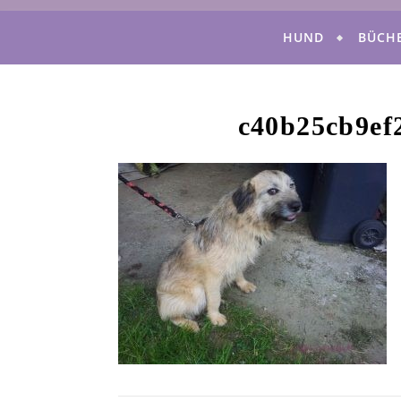
HUND
BÜCH
c40b25cb9ef