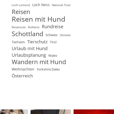
Loch Ness
Loch Lomond
National Trust
Reisen
Reisen mit Hund
Rundreise
Reiseroute
Rollleine
Schottland
Schweiz
Silvester
Tierschutz
Tierheim
Tirol
Urlaub mit Hund
Urlaubsplanung
Wales
Wandern mit Hund
Weihnachten
Yorkshire Dales
Österreich