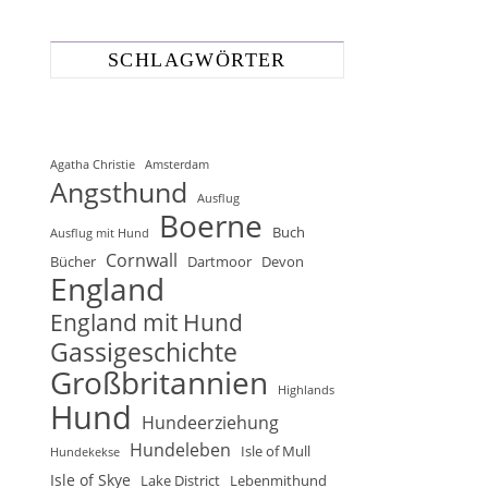
SCHLAGWÖRTER
Agatha Christie
Amsterdam
Angsthund
Ausflug
Boerne
Buch
Ausflug mit Hund
Cornwall
Bücher
Dartmoor
Devon
England
England mit Hund
Gassigeschichte
Großbritannien
Highlands
Hund
Hundeerziehung
Hundeleben
Isle of Mull
Hundekekse
Isle of Skye
Lake District
Lebenmithund