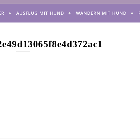
ER
AUSFLUG MIT HUND
WANDERN MIT HUND
2e49d13065f8e4d372ac1