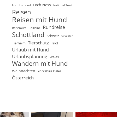
Loch Ness
Loch Lomond
National Trust
Reisen
Reisen mit Hund
Rundreise
Reiseroute
Rollleine
Schottland
Schweiz
Silvester
Tierschutz
Tierheim
Tirol
Urlaub mit Hund
Urlaubsplanung
Wales
Wandern mit Hund
Weihnachten
Yorkshire Dales
Österreich