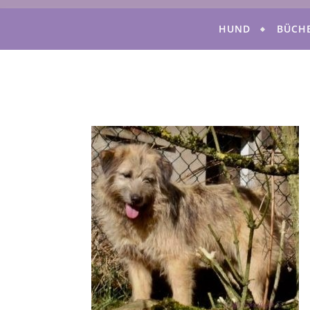
HUND
BÜCH