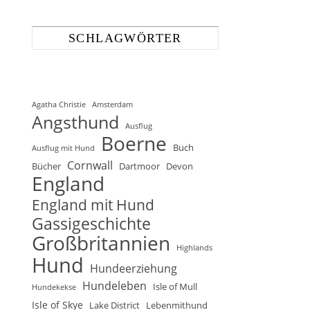
SCHLAGWÖRTER
Agatha Christie
Amsterdam
Angsthund
Ausflug
Boerne
Buch
Ausflug mit Hund
Cornwall
Bücher
Dartmoor
Devon
England
England mit Hund
Gassigeschichte
Großbritannien
Highlands
Hund
Hundeerziehung
Hundeleben
Isle of Mull
Hundekekse
Isle of Skye
Lake District
Lebenmithund