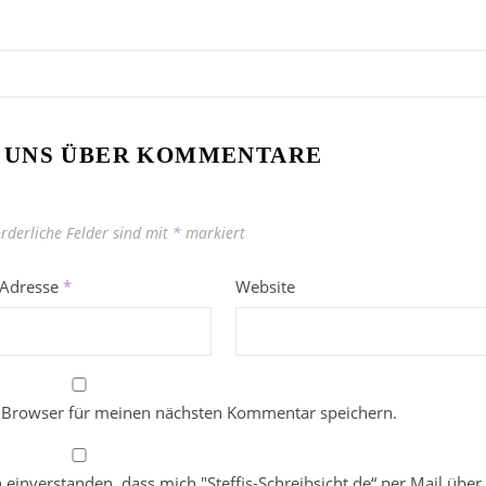
 UNS ÜBER KOMMENTARE
orderliche Felder sind mit
*
markiert
-Adresse
*
Website
 Browser für meinen nächsten Kommentar speichern.
in einverstanden, dass mich "Steffis-Schreibsicht.de“ per Mail über