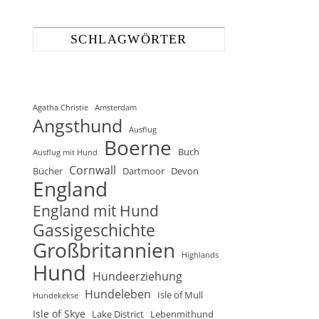
SCHLAGWÖRTER
Agatha Christie
Amsterdam
Angsthund
Ausflug
Boerne
Buch
Ausflug mit Hund
Cornwall
Bücher
Dartmoor
Devon
England
England mit Hund
Gassigeschichte
Großbritannien
Highlands
Hund
Hundeerziehung
Hundeleben
Isle of Mull
Hundekekse
Isle of Skye
Lake District
Lebenmithund