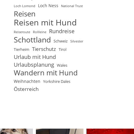
Loch Ness
Loch Lomond
National Trust
Reisen
Reisen mit Hund
Rundreise
Reiseroute
Rollleine
Schottland
Schweiz
Silvester
Tierschutz
Tierheim
Tirol
Urlaub mit Hund
Urlaubsplanung
Wales
Wandern mit Hund
Weihnachten
Yorkshire Dales
Österreich