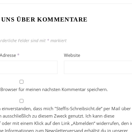
 UNS ÜBER KOMMENTARE
orderliche Felder sind mit
*
markiert
-Adresse
*
Website
 Browser für meinen nächsten Kommentar speichern.
in einverstanden, dass mich "Steffis-Schreibsicht.de“ per Mail über
 ausschließlich zu diesem Zweck genutzt. Ich kann diese
ief oder mit einem Klick auf den Link „Abmelden“ widerrufen, den i
che Informationen zum Newsletterversand erhältst du in unserer