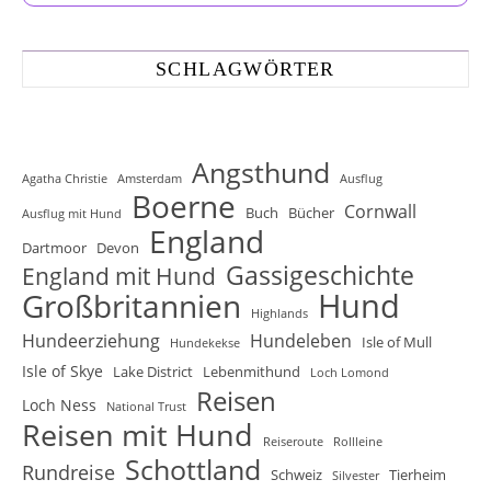
SCHLAGWÖRTER
Angsthund
Agatha Christie
Amsterdam
Ausflug
Boerne
Cornwall
Buch
Bücher
Ausflug mit Hund
England
Dartmoor
Devon
Gassigeschichte
England mit Hund
Hund
Großbritannien
Highlands
Hundeerziehung
Hundeleben
Isle of Mull
Hundekekse
Isle of Skye
Lake District
Lebenmithund
Loch Lomond
Reisen
Loch Ness
National Trust
Reisen mit Hund
Reiseroute
Rollleine
Schottland
Rundreise
Schweiz
Tierheim
Silvester