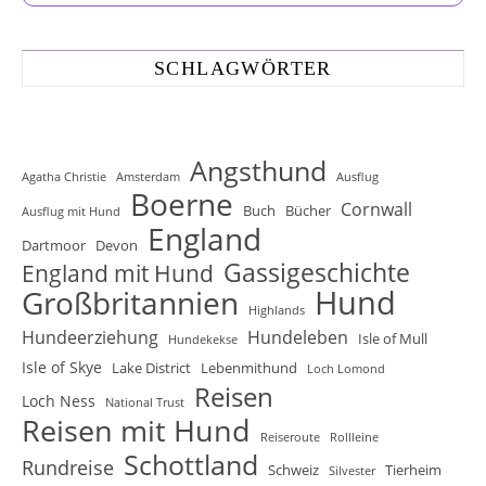
SCHLAGWÖRTER
Angsthund
Agatha Christie
Amsterdam
Ausflug
Boerne
Cornwall
Buch
Bücher
Ausflug mit Hund
England
Dartmoor
Devon
Gassigeschichte
England mit Hund
Hund
Großbritannien
Highlands
Hundeerziehung
Hundeleben
Isle of Mull
Hundekekse
Isle of Skye
Lake District
Lebenmithund
Loch Lomond
Reisen
Loch Ness
National Trust
Reisen mit Hund
Reiseroute
Rollleine
Schottland
Rundreise
Schweiz
Tierheim
Silvester