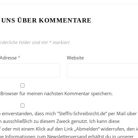
 UNS ÜBER KOMMENTARE
orderliche Felder sind mit
*
markiert
-Adresse
*
Website
 Browser für meinen nächsten Kommentar speichern.
in einverstanden, dass mich "Steffis-Schreibsicht.de“ per Mail über
 ausschließlich zu diesem Zweck genutzt. Ich kann diese
ief oder mit einem Klick auf den Link „Abmelden“ widerrufen, den i
che Informationen zum Newsletterversand erhältst du in unserer