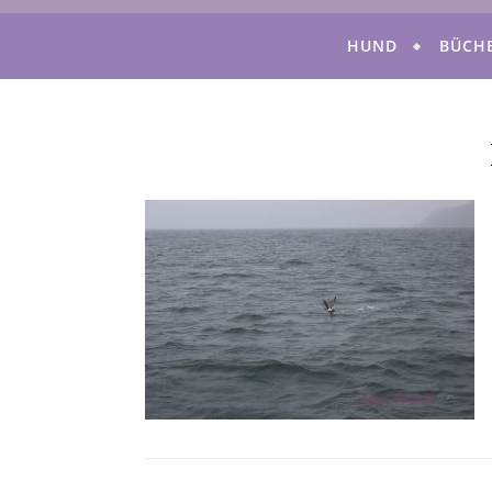
HUND
BÜCH