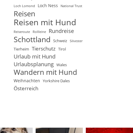
Loch Ness
Loch Lomond
National Trust
Reisen
Reisen mit Hund
Rundreise
Reiseroute
Rollleine
Schottland
Schweiz
Silvester
Tierschutz
Tierheim
Tirol
Urlaub mit Hund
Urlaubsplanung
Wales
Wandern mit Hund
Weihnachten
Yorkshire Dales
Österreich