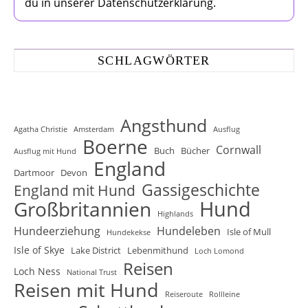
du in unserer Datenschutzerklärung.
SCHLAGWÖRTER
Angsthund
Agatha Christie
Amsterdam
Ausflug
Boerne
Cornwall
Buch
Bücher
Ausflug mit Hund
England
Dartmoor
Devon
Gassigeschichte
England mit Hund
Hund
Großbritannien
Highlands
Hundeerziehung
Hundeleben
Isle of Mull
Hundekekse
Isle of Skye
Lake District
Lebenmithund
Loch Lomond
Reisen
Loch Ness
National Trust
Reisen mit Hund
Reiseroute
Rollleine