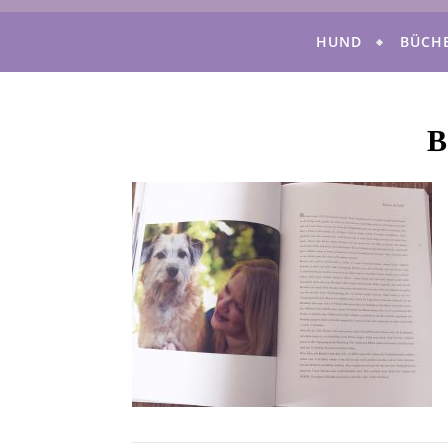
HUND
BÜCH
B