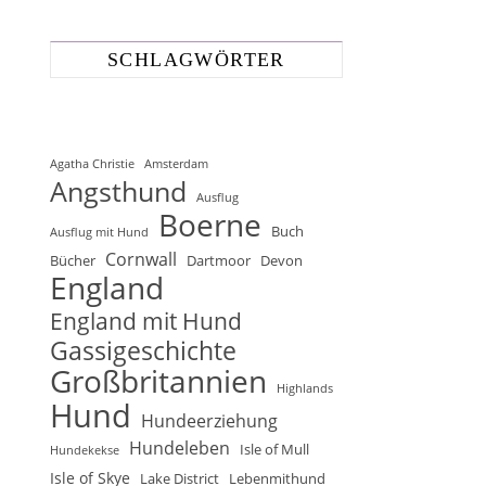
SCHLAGWÖRTER
Agatha Christie
Amsterdam
Angsthund
Ausflug
Boerne
Buch
Ausflug mit Hund
Cornwall
Bücher
Dartmoor
Devon
England
England mit Hund
Gassigeschichte
Großbritannien
Highlands
Hund
Hundeerziehung
Hundeleben
Isle of Mull
Hundekekse
Isle of Skye
Lake District
Lebenmithund