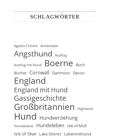
SCHLAGWÖRTER
Agatha Christie
Amsterdam
Angsthund
Ausflug
Boerne
Buch
Ausflug mit Hund
Cornwall
Bücher
Dartmoor
Devon
England
England mit Hund
Gassigeschichte
Großbritannien
Highlands
Hund
Hundeerziehung
Hundeleben
Isle of Mull
Hundekekse
Isle of Skye
Lake District
Lebenmithund