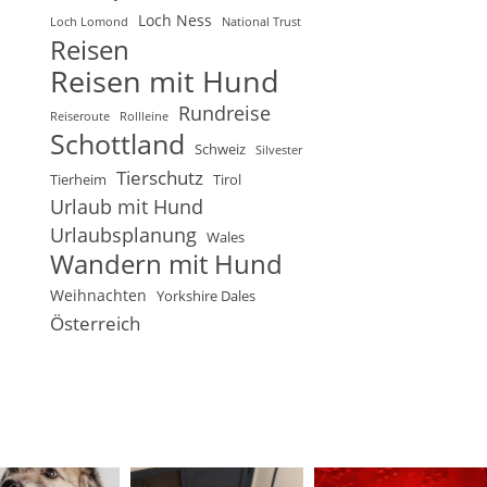
Loch Ness
Loch Lomond
National Trust
Reisen
Reisen mit Hund
Rundreise
Reiseroute
Rollleine
Schottland
Schweiz
Silvester
Tierschutz
Tierheim
Tirol
Urlaub mit Hund
Urlaubsplanung
Wales
Wandern mit Hund
Weihnachten
Yorkshire Dales
Österreich