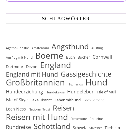
SCHLAGWÖRTER
Angsthund
Agatha Christie
Amsterdam
Ausflug
Boerne
Cornwall
Buch
Bücher
Ausflug mit Hund
England
Dartmoor
Devon
Gassigeschichte
England mit Hund
Hund
Großbritannien
Highlands
Hundeerziehung
Hundeleben
Isle of Mull
Hundekekse
Isle of Skye
Lake District
Lebenmithund
Loch Lomond
Reisen
Loch Ness
National Trust
Reisen mit Hund
Reiseroute
Rollleine
Schottland
Rundreise
Schweiz
Tierheim
Silvester