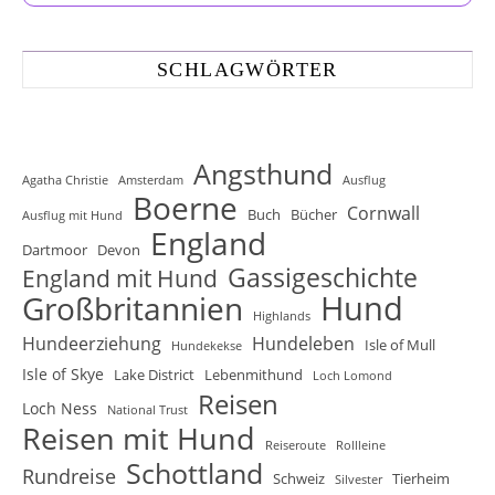
SCHLAGWÖRTER
Angsthund
Agatha Christie
Amsterdam
Ausflug
Boerne
Cornwall
Buch
Bücher
Ausflug mit Hund
England
Dartmoor
Devon
Gassigeschichte
England mit Hund
Hund
Großbritannien
Highlands
Hundeerziehung
Hundeleben
Isle of Mull
Hundekekse
Isle of Skye
Lake District
Lebenmithund
Loch Lomond
Reisen
Loch Ness
National Trust
Reisen mit Hund
Reiseroute
Rollleine
Schottland
Rundreise
Schweiz
Tierheim
Silvester